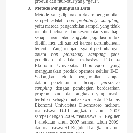
produk dan fitur-fitur yang “gaul”.
8.
Metode Pengumpulan Data
Metode yang digunakan dalam pengambilan
sampel adalah
non probability sampling
,
yaitu metode pengambilan sampel yang tidak
memberi
peluang atau kesempatan sama bagi
setiap unsur atau anggota populasi untuk
dipilih menjadi sampel karena pertimbangan
tertentu. Yang menjadi syarat
pertimbangan
dalam
non probability sampling
pada
penelitian ini adalah
mahasiswa Fakultas
Ekonomi Universitas Diponegoro yang
menggunakan produk
operator seluler IM3.
Sedangkan teknik pengambilan sampel
dalam penelitian ini
berupa
purposive
sampling
dengan pembagian berdasarkan
program studi dan
angkatan yang masih
terdaftar sebagai mahasiswa pada Fakultas
Ekonomi
Universitas Diponegoro meliputi
mahasiswa D-III angkatan tahun 2007
sampai
dengan 2009, mahasiswa S1 Reguler
I angkatan tahun 2007 sampai tahun 2009,
dan mahasiswa S1 Reguler II angkatan tahun