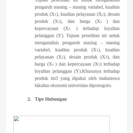
pengaruh masing – masing variabel, kualitas
produk (X
), kualitas pelayanan (X
), desain
1
2
produk (X
), dan harga (X
) dan
3
4
kepercayaan (X
) terhadap loyalitas
5
pelanggan (Y). Tujuan penelitian ini untuk
menganalisis pengaruh masing – masing
variabel, kualitas produk (X
), kualitas
1
pelayanan (X
), desain produk (X
), dan
2
3
harga (X
) dan kepercayaan (X
) terhadap
5
4
loyalitas pelanggan (Y).
Khusunya terhadap
produk im3 yang dipakai oleh mahasiswa
fakultas ekonomi universitas diponogoro.
2.
Tipe Hubungan